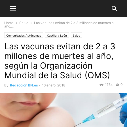
Home
Salud
Las vacunas evitan de 2 a 3 millones de muertes al
año,...
Comunidades Autónomas
Castilla y León
Salud
Las vacunas evitan de 2 a 3
millones de muertes al año,
según la Organización
Mundial de la Salud (OMS)
1754
0
By
Redacción BN.es
-
16 enero, 2018