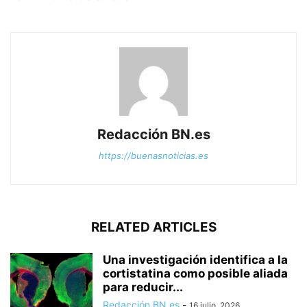
Redacción BN.es
https://buenasnoticias.es
RELATED ARTICLES
Una investigación identifica a la
cortistatina como posible aliada
para reducir...
Redacción BN.es
-
16 julio, 2026