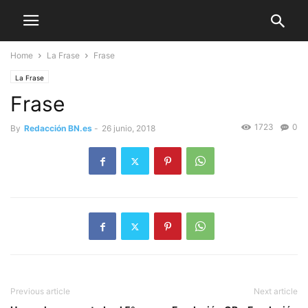
Home
La Frase
Frase
La Frase
Frase
1723
0
By
Redacción BN.es
-
26 junio, 2018
Previous article
Next article