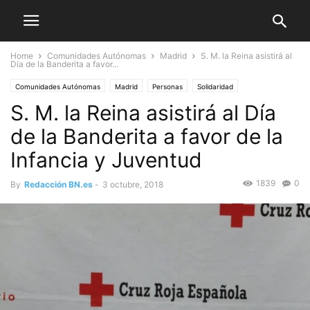
Home
Comunidades Autónomas
Madrid
S. M. la Reina asistirá al
Día de la Banderita a favor...
Comunidades Autónomas
Madrid
Personas
Solidaridad
S. M. la Reina asistirá al Día
de la Banderita a favor de la
Infancia y Juventud
1839
0
By
Redacción BN.es
-
3 octubre, 2018