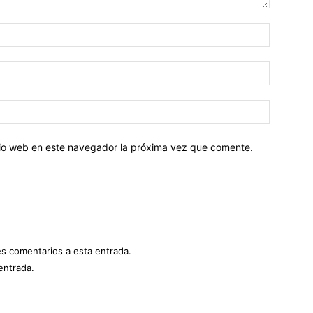
Nombre:
Correo
electróni
Sitio
web:
itio web en este navegador la próxima vez que comente.
es comentarios a esta entrada.
entrada.