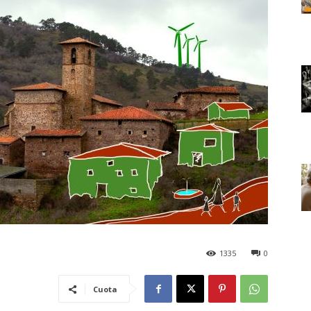
1335
0
Cuota