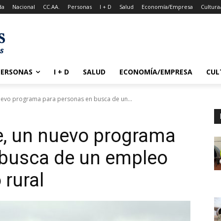
da
Nacional
CC.AA.
Personas
I + D
Salud
Economía/Empresa
Cultura
PERSONAS
I + D
SALUD
ECONOMÍA/EMPRESA
CUL
uevo programa para personas en busca de un...
e, un nuevo programa
 busca de un empleo
 rural