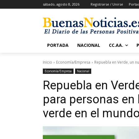
sábado, agosto 8, 2026
Registrarse / Unirse
Porta
PORTADA
NACIONAL
CC.AA.
Inicio
Economía/Empresa
Repuebla en Verde, un n
Economía/Empresa
Nacional
Repuebla en Verd
para personas en
verde en el mundo