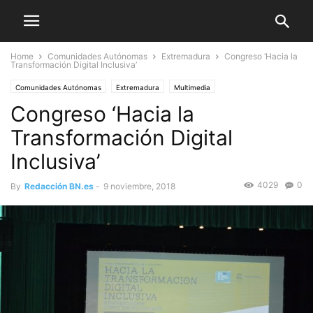
Home
Comunidades Autónomas
Extremadura
Congreso ‘Hacia la
Transformación Digital Inclusiva’
Comunidades Autónomas
Extremadura
Multimedia
Congreso ‘Hacia la
Transformación Digital
Inclusiva’
4029
0
By
Redacción BN.es
-
9 noviembre, 2018