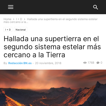
Home
I + D
Hallada una supertierra en el segundo sistema estelar
más cercano a la...
I + D
Nacional
Hallada una supertierra en el
segundo sistema estelar más
cercano a la Tierra
1768
0
By
Redacción BN.es
-
20 noviembre, 2018