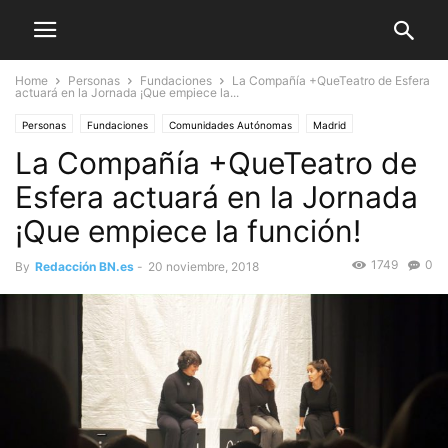
Home
Personas
Fundaciones
La Compañía +QueTeatro de Esfera
actuará en la Jornada ¡Que empiece la...
Personas
Fundaciones
Comunidades Autónomas
Madrid
La Compañía +QueTeatro de
Esfera actuará en la Jornada
¡Que empiece la función!
1749
0
By
Redacción BN.es
-
20 noviembre, 2018