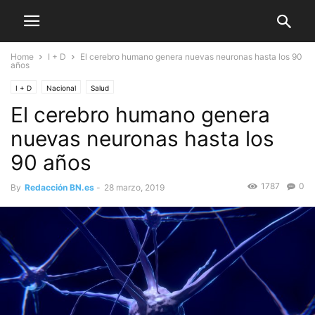
Home
I + D
El cerebro humano genera nuevas neuronas hasta los 90
años
I + D
Nacional
Salud
El cerebro humano genera
nuevas neuronas hasta los
90 años
1787
0
By
Redacción BN.es
-
28 marzo, 2019