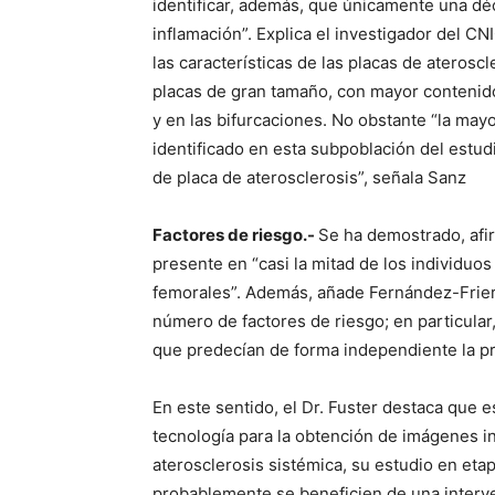
identificar, además, que únicamente una dé
inflamación”. Explica el investigador del CN
las características de las placas de ateros
placas de gran tamaño, con mayor contenido 
y en las bifurcaciones. No obstante “la may
identificado en esta subpoblación del estud
de placa de aterosclerosis”, señala Sanz
Factores de riesgo.-
Se ha demostrado, afir
presente en “casi la mitad de los individuos
femorales”. Además, añade Fernández-Friera
número de factores de riesgo; en particular
que predecían de forma independiente la pre
En este sentido, el Dr. Fuster destaca que 
tecnología para la obtención de imágenes in
aterosclerosis sistémica, su estudio en eta
probablemente se beneficien de una interv