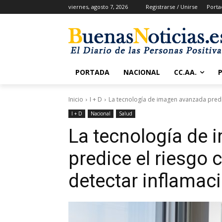
viernes, agosto 7, 2026
Registrarse / Unirse
Porta
PORTADA
NACIONAL
CC.AA.
Inicio
I + D
La tecnología de imagen avanzada predice
I + D
Nacional
Salud
La tecnología de
predice el riesgo 
detectar inflamaci