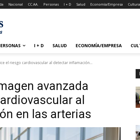
da
Nacional
CC.AA.
Personas
I + D
Salud
Economía/Empresa
Cultur
PERSONAS
I + D
SALUD
ECONOMÍA/EMPRESA
CUL
 el riesgo cardiovascular al detectar inflamación...
 imagen avanzada
cardiovascular al
ón en las arterias