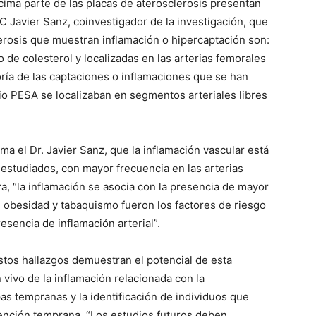
cima parte de las placas de aterosclerosis presentan
IC Javier Sanz, coinvestigador de la investigación, que
clerosis que muestran inflamación o hipercaptación son:
de colesterol y localizadas en las arterias femorales
oría de las captaciones o inflamaciones que se han
io PESA se localizaban en segmentos arteriales libres
ma el Dr. Javier Sanz, que la inflamación vascular está
 estudiados, con mayor frecuencia en las arterias
, “la inflamación se asocia con la presencia de mayor
, obesidad y tabaquismo fueron los factores de riesgo
sencia de inflamación arterial”.
estos hallazgos demuestran el potencial de esta
 vivo de la inflamación relacionada con la
pas tempranas y la identificación de individuos que
ención temprana. “Los estudios futuros deben