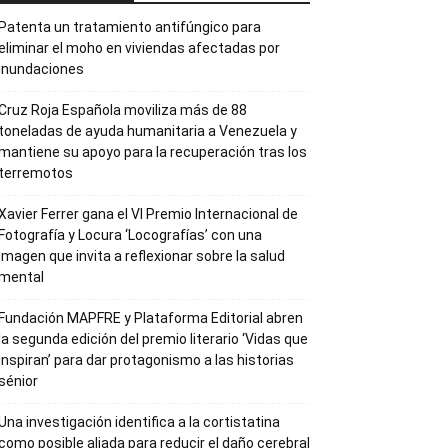
Patenta un tratamiento antifúngico para
eliminar el moho en viviendas afectadas por
inundaciones
Cruz Roja Española moviliza más de 88
toneladas de ayuda humanitaria a Venezuela y
mantiene su apoyo para la recuperación tras los
terremotos
Xavier Ferrer gana el VI Premio Internacional de
Fotografía y Locura ‘Locografías’ con una
imagen que invita a reflexionar sobre la salud
mental
Fundación MAPFRE y Plataforma Editorial abren
la segunda edición del premio literario ‘Vidas que
Inspiran’ para dar protagonismo a las historias
sénior
Una investigación identifica a la cortistatina
como posible aliada para reducir el daño cerebral