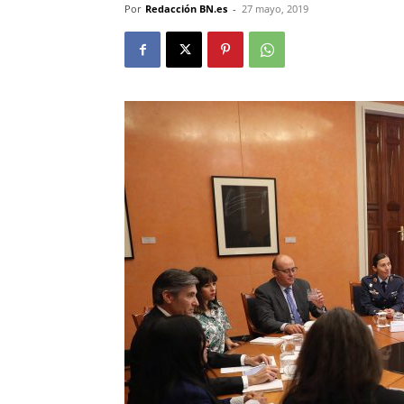
Por
Redacción BN.es
-
27 mayo, 2019