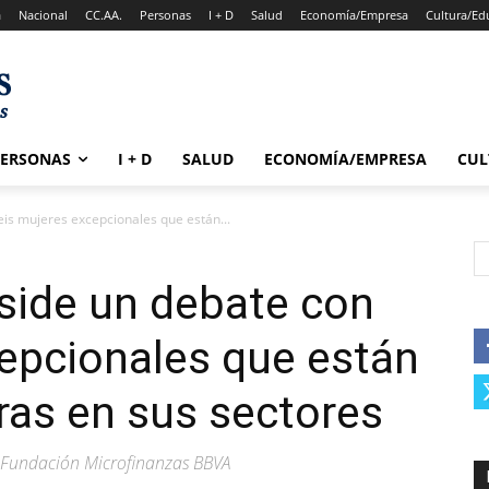
a
Nacional
CC.AA.
Personas
I + D
Salud
Economía/Empresa
Cultura/Ed
PERSONAS
I + D
SALUD
ECONOMÍA/EMPRESA
CUL
eis mujeres excepcionales que están...
eside un debate con
epcionales que están
ras en sus sectores
a Fundación Microfinanzas BBVA