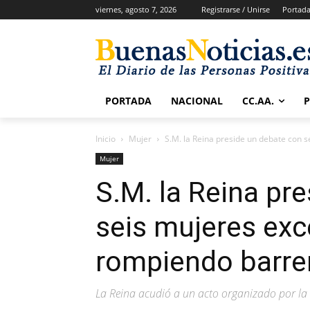
viernes, agosto 7, 2026
Registrarse / Unirse
Portad
PORTADA
NACIONAL
CC.AA.
Inicio
Mujer
S.M. la Reina preside un debate con s
Mujer
S.M. la Reina pr
seis mujeres exc
rompiendo barre
La Reina acudió a un acto organizado por l