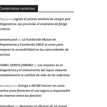
Comentarios recientes
Logran el primer análisis de sangre que
Miguel
en
diagnostica con precisión el síndrome de fatiga
crónica
antonio josé
La Fundación Mutua de
en
Propietarios y Fundación ONCE se unen para
mejorar la accesibilidad en las comunidades de
vecinos
ISABEL ZAPATA JIMENEZ
Las mejoras en el
en
diagnóstico y el tratamiento del lupus mejoran
notablemente la calidad de vida de los enfermos
Orange e INCIBE lanzan un curso
almudena
en
online para fomentar el uso seguro y responsable
de Internet entre las familias
almudena
Muestran la eficacia de un nuevo
en