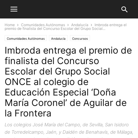
Home
Comunidades Autónomas
Andalucía
Imbroda entrega el
premio de finalista del Concurso Escolar del Grupo Social...
Comunidades Autónomas
Andalucía
Concursos
Imbroda entrega el premio de
finalista del Concurso
Escolar del Grupo Social
ONCE al colegio de
Educación Especial ‘Doña
María Coronel’ de Aguilar de
la Frontera
Los colegios José María del Campo, de Sevilla, San Isidoro
de Torredelcampo, Jaén, y Daidén de Benahavís, de Málaga,