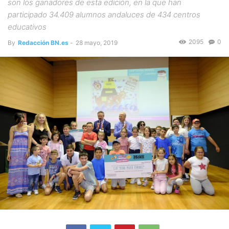
son los ganadores de esta edición, en la que han
participado 34.409 alumnos andaluces de 434 centros
educativos
2095
0
By
Redacción BN.es
-
28 mayo, 2019