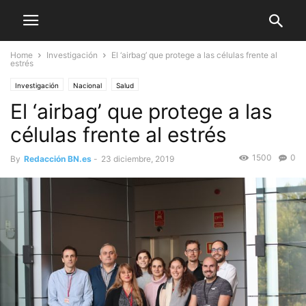
Home
Investigación
El ‘airbag’ que protege a las células frente al
estrés
Investigación
Nacional
Salud
El ‘airbag’ que protege a las
células frente al estrés
1500
0
By
Redacción BN.es
-
23 diciembre, 2019