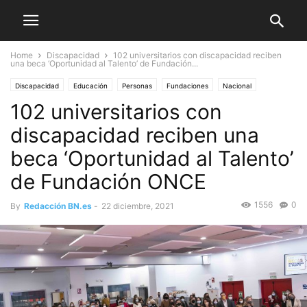
Home
Discapacidad
102 universitarios con discapacidad reciben
una beca ‘Oportunidad al Talento’ de Fundación...
Discapacidad
Educación
Personas
Fundaciones
Nacional
102 universitarios con
discapacidad reciben una
beca ‘Oportunidad al Talento’
de Fundación ONCE
1556
0
By
Redacción BN.es
-
22 diciembre, 2021