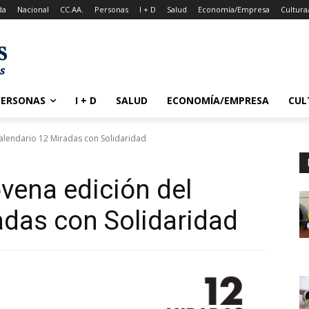
da
Nacional
CC.AA.
Personas
I + D
Salud
Economía/Empresa
Cultura
PERSONAS
I + D
SALUD
ECONOMÍA/EMPRESA
CUL
calendario 12 Miradas con Solidaridad
ovena edición del
adas con Solidaridad