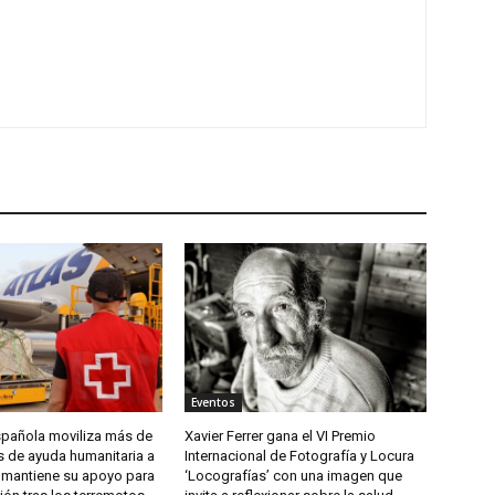
Eventos
spañola moviliza más de
Xavier Ferrer gana el VI Premio
s de ayuda humanitaria a
Internacional de Fotografía y Locura
 mantiene su apoyo para
‘Locografías’ con una imagen que