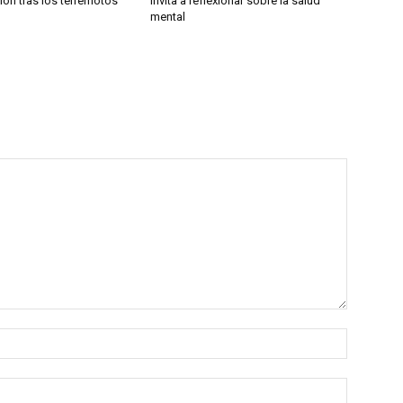
ión tras los terremotos
invita a reflexionar sobre la salud
mental
Nombre:
Correo