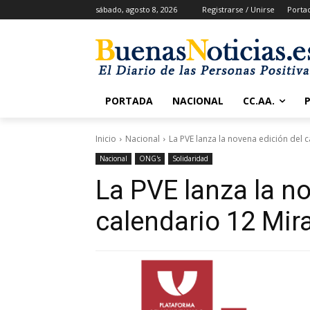
sábado, agosto 8, 2026
Registrarse / Unirse
Porta
PORTADA
NACIONAL
CC.AA.
Inicio
Nacional
La PVE lanza la novena edición del 
Nacional
ONG's
Solidaridad
La PVE lanza la n
calendario 12 Mir