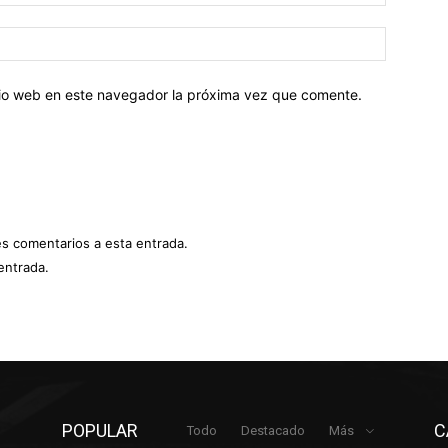
electróni
Sitio
web:
itio web en este navegador la próxima vez que comente.
es comentarios a esta entrada.
entrada.
POPULAR
C
Todo
Destacado
Más