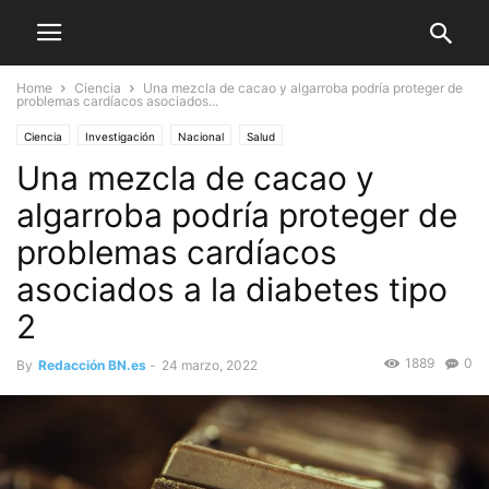
Home
Ciencia
Una mezcla de cacao y algarroba podría proteger de
problemas cardíacos asociados...
Ciencia
Investigación
Nacional
Salud
Una mezcla de cacao y
algarroba podría proteger de
problemas cardíacos
asociados a la diabetes tipo
2
1889
0
By
Redacción BN.es
-
24 marzo, 2022