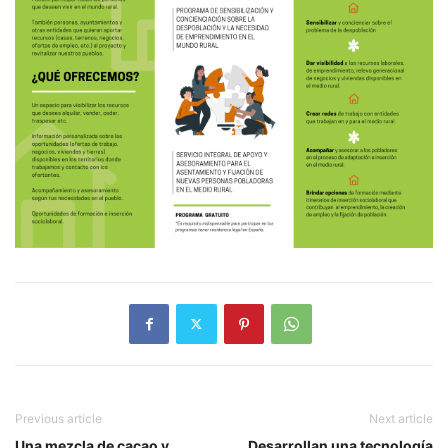
Previous article
Next article
Una mezcla de cacao y
Desarrollan una tecnología