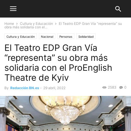
Home
Cultura y Educación
El Teatro EDP Gran Vía “representa” su
obra más solidaria con el...
Cultura y Educación
Nacional
Personas
Solidaridad
El Teatro EDP Gran Vía
“representa” su obra más
solidaria con el ProEnglish
Theatre de Kyiv
2583
0
By
Redacción BN.es
-
29 abril, 2022