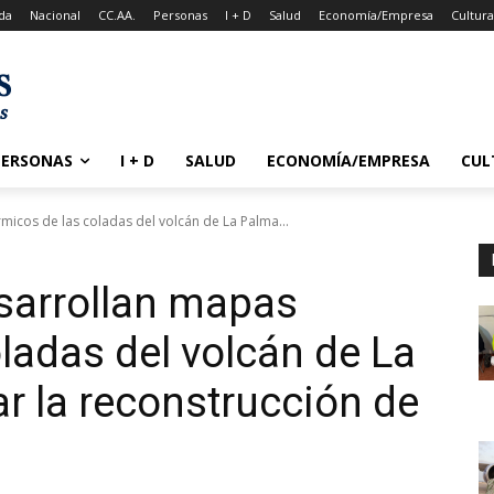
da
Nacional
CC.AA.
Personas
I + D
Salud
Economía/Empresa
Cultur
PERSONAS
I + D
SALUD
ECONOMÍA/EMPRESA
CUL
micos de las coladas del volcán de La Palma...
sarrollan mapas
ladas del volcán de La
ar la reconstrucción de