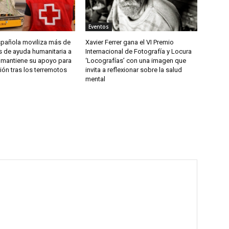
Eventos
spañola moviliza más de
Xavier Ferrer gana el VI Premio
s de ayuda humanitaria a
Internacional de Fotografía y Locura
 mantiene su apoyo para
‘Locografías’ con una imagen que
ión tras los terremotos
invita a reflexionar sobre la salud
mental