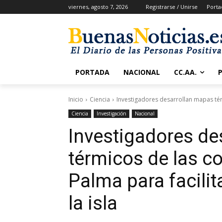
viernes, agosto 7, 2026
Registrarse / Unirse
Porta
PORTADA
NACIONAL
CC.AA.
Inicio
Ciencia
Investigadores desarrollan mapas tér
Ciencia
Investigación
Nacional
Investigadores de
térmicos de las co
Palma para facilit
la isla