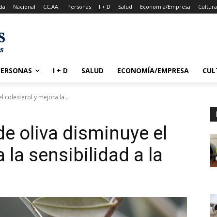
da
Nacional
CC.AA.
Personas
I + D
Salud
Economía/Empresa
Cultur
PERSONAS
I + D
SALUD
ECONOMÍA/EMPRESA
CUL
l colesterol y mejora la...
 de oliva disminuye el
 la sensibilidad a la