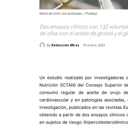
Rama de olivo con aceitunas. / Pixabay
Dos ensayos clínicos con 132 voluntar
de oliva con el aceite de girasol y el gi
By
Redacción BN.es
19 enero, 2023
Un estudio realizado por investigadoras 
Nutrición (ICTAN) del Consejo Superior d
consumo regular de aceite de orujo de
cardiovascular y en patologías asociadas,
investigación, publicados en las revistas
Eu
obtenido a partir de dos ensayos clínicos 
en sujetos de riesgo (hipercolesterolémico