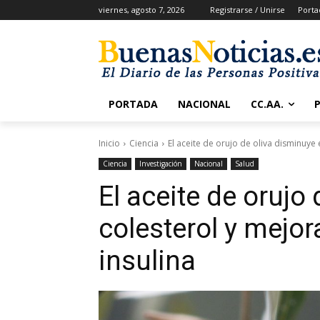
viernes, agosto 7, 2026
Registrarse / Unirse
Porta
PORTADA
NACIONAL
CC.AA.
Inicio
Ciencia
El aceite de orujo de oliva disminuye e
Ciencia
Investigación
Nacional
Salud
El aceite de orujo
colesterol y mejora
insulina