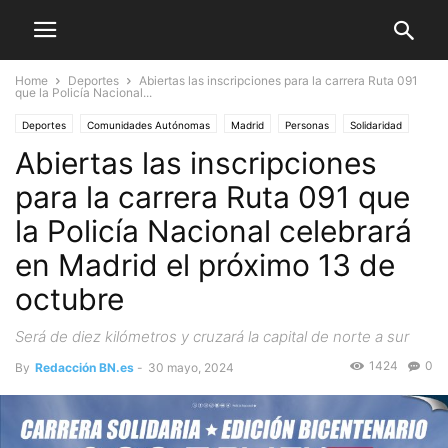
Home
Deportes
Abiertas las inscripciones para la carrera Ruta 091
que la Policía Nacional...
Deportes
Comunidades Autónomas
Madrid
Personas
Solidaridad
Abiertas las inscripciones
para la carrera Ruta 091 que
la Policía Nacional celebrará
en Madrid el próximo 13 de
octubre
Será de diez kilómetros y cruzará la capital de norte a sur
1424
0
By
Redacción BN.es
-
30 mayo, 2024