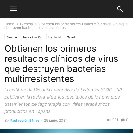
Home
Ciencia
Obtienen los primeros resultados clínicos de virus que
destruyen bacterias multirresistentes
Ciencia
Investigación
Nacional
Salud
Obtienen los primeros
resultados clínicos de virus
que destruyen bacterias
multirresistentes
El Instituto de Biología Integrativa de Sistemas (CSIC-UV)
publica en la revista ‘Med’ los resultados de los primeros
tratamientos de fagoterapia con viales terapéuticos
producidos en España
921
0
By
Redacción BN.es
-
25 junio, 2024