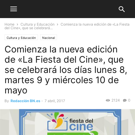
Home
Cultura y Educación
Comienza la nueva edición de «La Fiesta
del Cine», que se celebrará...
Cultura y Educación
Nacional
Comienza la nueva edición
de «La Fiesta del Cine», que
se celebrará los días lunes 8,
martes 9 y miércoles 10 de
mayo
2124
0
By
Redacción BN.es
-
7 abril, 2017