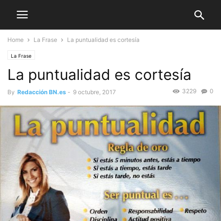
Home
La Frase
La puntualidad es cortesía
La Frase
La puntualidad es cortesía
3229
0
By
Redacción BN.es
-
9 octubre, 2017