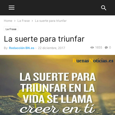
Home
La Frase
La suerte para triunfar
La Frase
La suerte para triunfar
1655
0
By
Redacción BN.es
-
22 diciembre, 2017