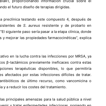
laR1, proporcionando información crucial sobre el
ndo el futuro diseño de terapias dirigidas.
pa preclínica testando este compuesto 4, después de
sistentes de
S. aureus
resistente y de probarlo en
El siguiente paso sería pasar a la etapa clínica, donde
 y mejorar las propiedades farmacocinéticas”, explica
cativo en la lucha contra las infecciones por MRSA, ya
ticos β-lactámicos previamente ineficaces contra estas
pciones terapéuticas disponibles, lo que permitiría
s afectados por estas infecciones difíciles de tratar.
antibióticos de último recurso, como vancomicina o
a y a reducir los costes del tratamiento.
 las principales amenazas para la salud pública a nivel
venir y tratar enfermedades infecciosas, poniendo en