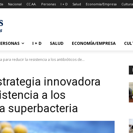
da
Nacional
CC.AA.
Personas
I + D
Salud
Economía/Empresa
Cultur
PERSONAS
I + D
SALUD
ECONOMÍA/EMPRESA
CUL
para reducir la resistencia a los antibióticos de...
strategia innovadora
istencia a los
na superbacteria