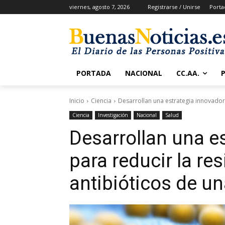
viernes, agosto 7, 2026
Registrarse / Unirse
Porta
PORTADA
NACIONAL
CC.AA.
Inicio
Ciencia
Desarrollan una estrategia innovadora 
Ciencia
Investigación
Nacional
Salud
Desarrollan una e
para reducir la res
antibióticos de u