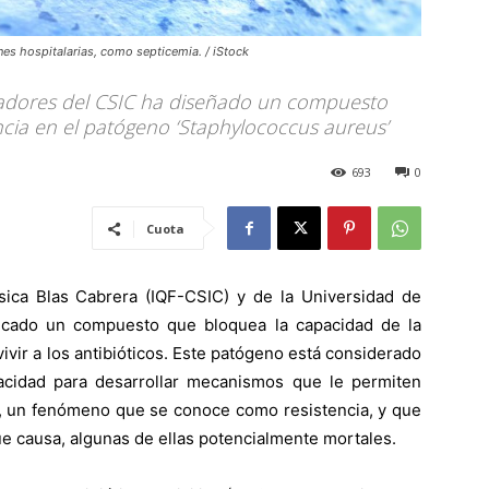
nes hospitalarias, como septicemia. / iStock
igadores del CSIC ha diseñado un compuesto
encia en el patógeno ‘Staphylococcus aureus’
693
0
Cuota
ísica Blas Cabrera (IQF-CSIC) y de la Universidad de
ficado un compuesto que bloquea la capacidad de la
ivir a los antibióticos. Este patógeno está considerado
cidad para desarrollar mecanismos que le permiten
os, un fenómeno que se conoce como resistencia, y que
 que causa, algunas de ellas potencialmente mortales.