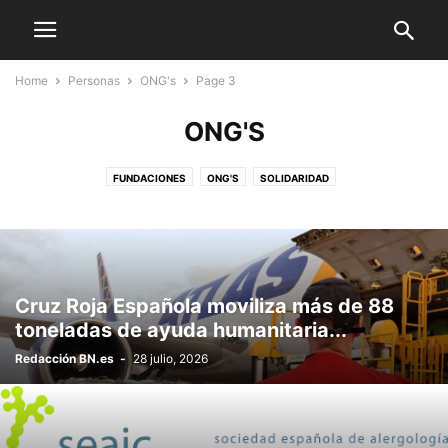
Home
Personas
ONG's
Page 3
ONG'S
FUNDACIONES
ONG'S
SOLIDARIDAD
Cruz Roja Española moviliza más de 88
toneladas de ayuda humanitaria...
Redacción BN.es
-
28 julio, 2026