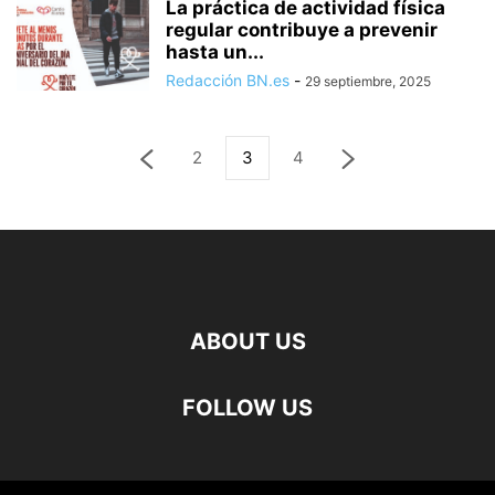
La práctica de actividad física
regular contribuye a prevenir
hasta un...
Redacción BN.es
-
29 septiembre, 2025
2
3
4
ABOUT US
FOLLOW US