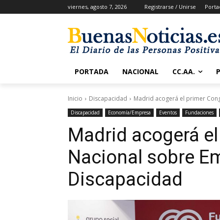
viernes, agosto 7, 2026
Registrarse / Unirse
Porta
PORTADA
NACIONAL
CC.AA.
Inicio
Discapacidad
Madrid acogerá el primer Con
Discapacidad
Economía/Empresa
Eventos
Fundaciones
Madrid acogerá el
Nacional sobre E
Discapacidad