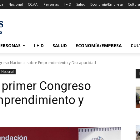
da
Nacional
CC.AA.
Personas
I + D
Salud
Economía/Empresa
Cultur
PERSONAS
I + D
SALUD
ECONOMÍA/EMPRESA
CUL
greso Nacional sobre Emprendimiento y Discapacidad
Nacional
 primer Congreso
mprendimiento y