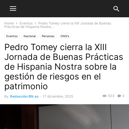
Home
Eventos
Pedro Tomey cierra la XIII Jornada de Buenas
Prácticas de Hispania Nostra...
Eventos
Nacional
Personas
ONG's
Pedro Tomey cierra la XIII
Jornada de Buenas Prácticas
de Hispania Nostra sobre la
gestión de riesgos en el
patrimonio
503
0
By
Redacción BN.es
-
17 diciembre, 2025