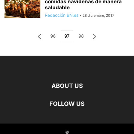
comidas navideñas de manera
saludable
Redacción BN.es
-
28 diciembre, 2017
96
97
98
ABOUT US
FOLLOW US
©