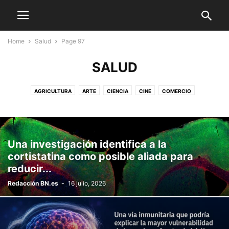
Home
Salud
Page 97
SALUD
AGRICULTURA
ARTE
CIENCIA
CINE
COMERCIO
COMUNIDADES AUTÓNOMAS
CONCURSOS
CONGRESO
CULTURA Y EDUCACIÓN
DEPORTES
DISCAPACIDAD
ECONOMÍA/EMPRESA
EDUCACIÓN
EMPLEO
ENTREVISTAS
Una investigación identifica a la
EVENTOS
FILOSOFÍA
FORMACI
FORMACIÓN
FOTOGRAFÍA
cortistatina como posible aliada para
GASTRONOMÍA
I + D
INFANCIA
INVESTIGACIÓN
LA FRASE
reducir...
MEDIO AMBIENTE
MUJER
MULTIMEDIA
NACIONAL
OCIO
Redacción BN.es
-
16 julio, 2026
PERSONAS
PREMIOS
SALUD
SEGURIDAD
TEATRO
TURISMO